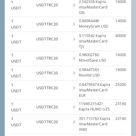
2.562338
Карта
160000.000
1
USDTTRC20
Visa/MasterCard
USDT
GEL
0.86964448
14000.0000
1
USDTTRC20
MoneyGram
USD
USDT
9.110342
Карта
600000.000
1
USDTTRC20
Visa/MasterCard
USDT
TJS
0.98002780
160000.000
1
USDTTRC20
Монобанк
USD
USDT
0.98447563
160000.000
1
USDTTRC20
Revolut
USD
USDT
0.84795674
Карта
25000.0000
1
USDTTRC20
Visa/MasterCard
USDT
EUR
11949.215421
231600000.
1
USDTTRC20
Карта HUMO
UZS
USDT
351.715763
Карта
23160000.0
1
USDTTRC20
Visa/MasterCard
USDT
AMD