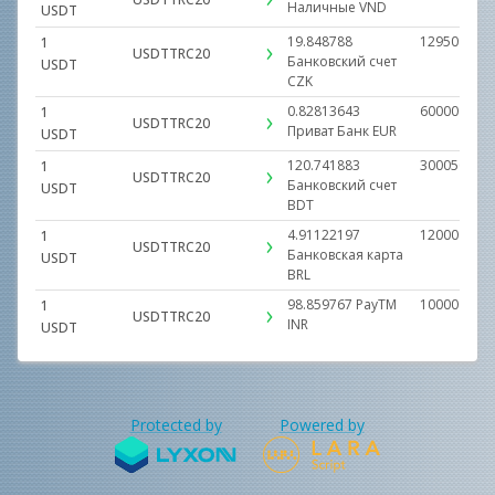
Наличные
VND
USDT
19.848788
129509.000
1
USDTTRC20
Банковский счет
USDT
CZK
0.82813643
600000.000
1
USDTTRC20
Приват Банк
EUR
USDT
120.741883
3000500.00
1
USDTTRC20
Банковский счет
USDT
BDT
4.91122197
1200000.00
1
USDTTRC20
Банковская карта
USDT
BRL
98.859767
PayTM
10000000.0
1
USDTTRC20
INR
USDT
Protected by
Powered by