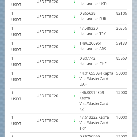
USDTTRC20
Наличные
USD
USDT
0.865638
821067.723
1
USDTTRC20
Наличные
EUR
USDT
47.589320
26356682.0
1
USDTTRC20
Наличные
TRY
USDT
1496.206961
591336932.
1
USDTTRC20
Наличные
ARS
USDT
0.807742
858633.000
1
USDTTRC20
Наличные
CHF
USDT
44.01655084
Карта
500000.000
1
USDTTRC20
Visa/MasterCard
USDT
UAH
446.30914359
15000000.0
1
USDTTRC20
Карта
USDT
Visa/MasterCard
KZT
47.613222
Карта
1000000.00
1
USDTTRC20
Visa/MasterCard
USDT
TRY
0.86750969
12000.0000
1