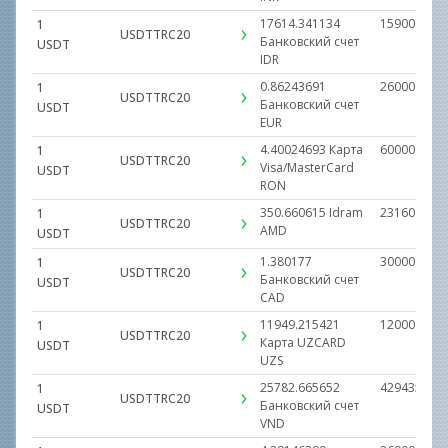
17614.341134
1590000000
1
USDTTRC20
Банковский счет
USDT
IDR
0.86243691
260000.000
1
USDTTRC20
Банковский счет
USDT
EUR
4.40024693
Карта
600000.000
1
USDTTRC20
Visa/MasterCard
USDT
RON
350.660615
Idram
23160000.0
1
USDTTRC20
AMD
USDT
1.380177
300000.000
1
USDTTRC20
Банковский счет
USDT
CAD
11949.215421
1200000000
1
USDTTRC20
Карта UZCARD
USDT
UZS
25782.665652
429435567.
1
USDTTRC20
Банковский счет
USDT
VND