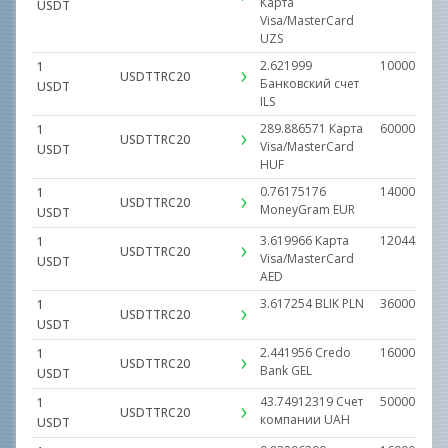
Карта
USDT
Visa/MasterCard
UZS
2.621999
1000000.00
1
USDTTRC20
Банковский счет
USDT
ILS
289.886571
Карта
600000.000
1
USDTTRC20
Visa/MasterCard
USDT
HUF
0.76175176
14000.0000
1
USDTTRC20
MoneyGram
EUR
USDT
3.619966
Карта
1204438.19
1
USDTTRC20
Visa/MasterCard
USDT
AED
3.617254
BLIK
PLN
360000.000
1
USDTTRC20
USDT
2.441956
Credo
160000.000
1
USDTTRC20
Bank
GEL
USDT
43.74912319
Счет
500000.000
1
USDTTRC20
компании
UAH
USDT