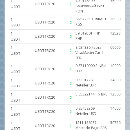
4.39146399
3600000.00
1
USDTTRC20
Банковский счет
USDT
RON
86.572350
ЭЛKAPT
3600000.00
1
USDTTRC20
KGS
USDT
59.019501
PHP
1252811.00
1
USDTTRC20
PHP
USDT
8.634336
Карта
600000.000
1
USDTTRC20
Visa/MasterCard
USDT
SEK
0.87110900
PayPal
100000.000
1
USDTTRC20
EUR
USDT
0.83017283
14000.0000
1
USDTTRC20
Neteller
EUR
USDT
5.05322144
Pix
BRL
1200000.00
1
USDTTRC20
USDT
0.95458369
14000.0000
1
USDTTRC20
Neteller
USD
USDT
1511.156237
5072939.00
1
USDTTRC20
Mercado Pago ARS
USDT