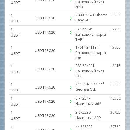
Банковский счет
USDT
NZD
2.44195671
Liberty
160000.000
1
USDTTRC20
Bank
GEL
USDT
32.544394
19305297.2
1
USDTTRC20
Банковская карта
USDT
THB
17614.341134
1590000000
1
USDTTRC20
Банковская карта
USDT
IDR
282.634321
12415252.0
1
USDTTRC20
Банковский счет
USDT
PKR
2.558545
Bank of
160000.000
1
USDTTRC20
Georgia
GEL
USDT
0.742547
765863.000
1
USDTTRC20
Наличные
GBP
USDT
3.672239
3672500.00
1
USDTTRC20
Наличные
AED
USDT
44.686327
29760000.0
1
USDTTRC20