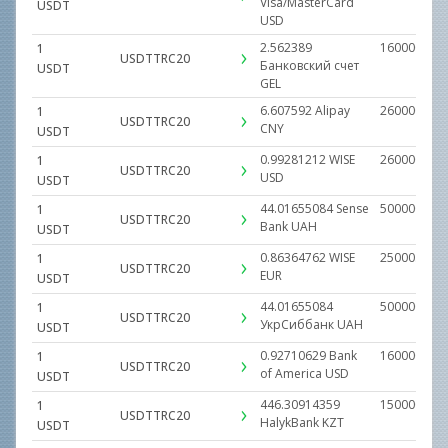
Visa/MasterCard
USDT
USD
2.562389
160000.000
1
USDTTRC20
Банковский счет
USDT
GEL
6.607592
Alipay
260000.000
1
USDTTRC20
CNY
USDT
0.99281212
WISE
260000.000
1
USDTTRC20
USD
USDT
44.01655084
Sense
500000.000
1
USDTTRC20
Bank
UAH
USDT
0.86364762
WISE
25000.0000
1
USDTTRC20
EUR
USDT
44.01655084
500000.000
1
USDTTRC20
УкрСиббанк
UAH
USDT
0.92710629
Bank
160000.000
1
USDTTRC20
of America
USD
USDT
446.30914359
15000000.0
1
USDTTRC20
HalykBank
KZT
USDT