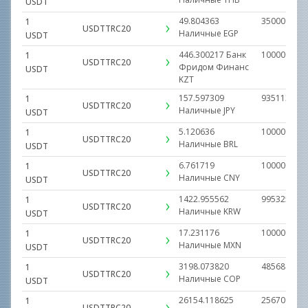
USDT
49.804363
35000000.0
1
USDTTRC20
Наличные
EGP
USDT
446.300217
Банк
10000000.0
1
USDTTRC20
Фридом Финанс
USDT
KZT
157.597309
93511357.0
1
USDTTRC20
Наличные
JPY
USDT
5.120636
1000000.00
1
USDTTRC20
Наличные
BRL
USDT
6.761719
1000000.00
1
USDTTRC20
Наличные
CNY
USDT
1422.955562
9953251511
1
USDTTRC20
Наличные
KRW
USDT
17.231176
1000000.00
1
USDTTRC20
Наличные
MXN
USDT
3198.073820
48568135.0
1
USDTTRC20
Наличные
COP
USDT
26154.118625
2567000000
1
USDTTRC20