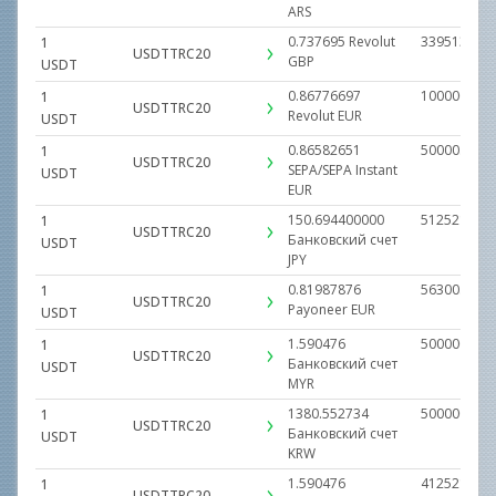
ARS
0.737695
Revolut
339513.729
1
USDTTRC20
GBP
USDT
0.86776697
100000.000
1
USDTTRC20
Revolut
EUR
USDT
0.86582651
50000.0000
1
USDTTRC20
SEPA/SEPA Instant
USDT
EUR
150.694400000
5125218.00
1
USDTTRC20
Банковский счет
USDT
JPY
0.81987876
56300.0000
1
USDTTRC20
Payoneer
EUR
USDT
1.590476
500000.000
1
USDTTRC20
Банковский счет
USDT
MYR
1380.552734
50000000.0
1
USDTTRC20
Банковский счет
USDT
KRW
1.590476
412521.000
1
USDTTRC20