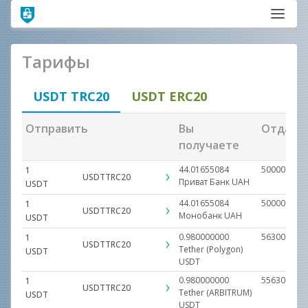
Тарифы
USDT TRC20
USDT ERC20
Отправить
Вы
Отдает
получаете
44.01655084
500000.000
1
USDTTRC20
Приват Банк
UAH
USDT
44.01655084
500000.000
1
USDTTRC20
Монобанк
UAH
USDT
0.980000000
56300.0000
1
USDTTRC20
Tether (Polygon)
USDT
USDT
0.980000000
556300.000
1
USDTTRC20
Tether (ARBITRUM)
USDT
USDT