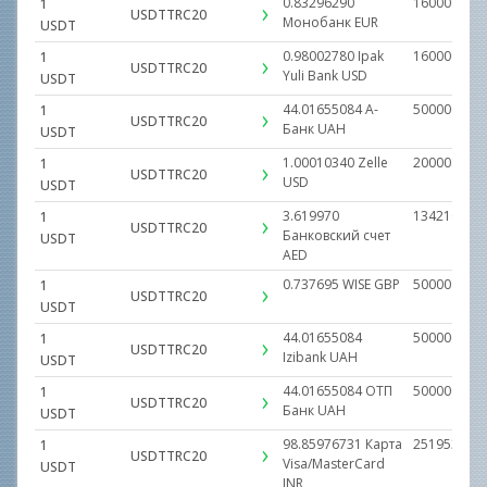
0.83296290
160000.000
1
USDTTRC20
Монобанк
EUR
USDT
0.98002780
Ipak
160000.000
1
USDTTRC20
Yuli Bank
USD
USDT
44.01655084
А-
500000.000
1
USDTTRC20
Банк
UAH
USDT
1.00010340
Zelle
20000.0000
1
USDTTRC20
USD
USDT
3.619970
1342100.05
1
USDTTRC20
Банковский счет
USDT
AED
0.737695
WISE
GBP
50000.0000
1
USDTTRC20
USDT
44.01655084
500000.000
1
USDTTRC20
Izibank
UAH
USDT
44.01655084
ОТП
500000.000
1
USDTTRC20
Банк
UAH
USDT
98.85976731
Карта
25195300.0
1
USDTTRC20
Visa/MasterCard
USDT
INR