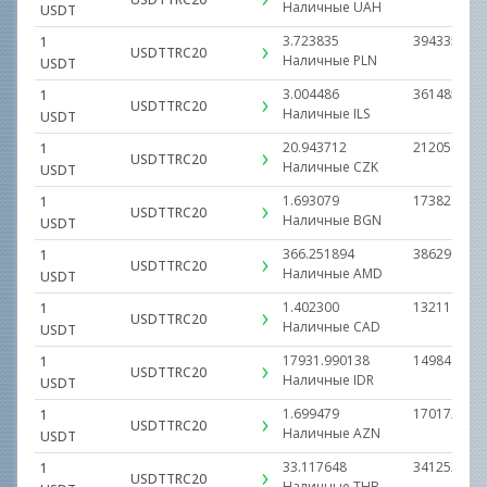
Наличные
UAH
USDT
3.723835
3943350.00
1
USDTTRC20
Наличные
PLN
USDT
3.004486
3614858.00
1
USDTTRC20
Наличные
ILS
USDT
20.943712
21205679.0
1
USDTTRC20
Наличные
CZK
USDT
1.693079
1738213.00
1
USDTTRC20
Наличные
BGN
USDT
366.251894
386290423.
1
USDTTRC20
Наличные
AMD
USDT
1.402300
1321160.00
1
USDTTRC20
Наличные
CAD
USDT
17931.990138
1498490629
1
USDTTRC20
Наличные
IDR
USDT
1.699479
1701724.00
1
USDTTRC20
Наличные
AZN
USDT
33.117648
34125225.0
1
USDTTRC20
Наличные
THB