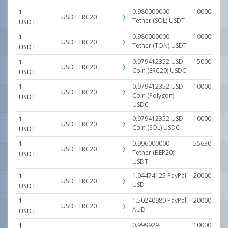
0.980000000
100000.000
1
USDTTRC20
Tether (SOL)
USDT
USDT
0.980000000
100000.000
1
USDTTRC20
Tether (TON)
USDT
USDT
0.979412352
USD
150000.000
1
USDTTRC20
Coin (ERC20)
USDC
USDT
0.979412352
USD
100000.000
1
USDTTRC20
Coin (Polygon)
USDT
USDC
0.979412352
USD
100000.000
1
USDTTRC20
Coin (SOL)
USDC
USDT
0.996000000
556300.000
1
USDTTRC20
Tether (BEP20)
USDT
USDT
1.04474125
PayPal
20000.0000
1
USDTTRC20
USD
USDT
1.50240980
PayPal
20000.0000
1
USDTTRC20
AUD
USDT
0.999929
1000000.00
1