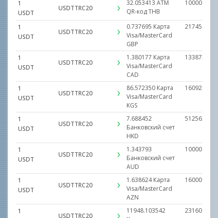
32.053413
ATM
1000000.00
1
USDTTRC20
QR-код
THB
USDT
0.737695
Карта
21745.7417
1
USDTTRC20
Visa/MasterCard
USDT
GBP
1.380177
Карта
1338734.09
1
USDTTRC20
Visa/MasterCard
USDT
CAD
86.572350
Карта
1609231.80
1
USDTTRC20
Visa/MasterCard
USDT
KGS
7.688452
512563.000
1
USDTTRC20
Банковский счет
USDT
HKD
1.343793
1000000.00
1
USDTTRC20
Банковский счет
USDT
AUD
1.638624
Карта
160000.000
1
USDTTRC20
Visa/MasterCard
USDT
AZN
11948.103542
231600000.
1
USDTTRC20