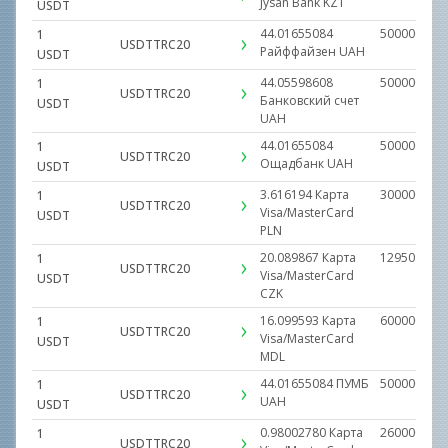
Jysan Bank
KZT
USDT
44.01655084
500000.000
1
USDTTRC20
Райффайзен
UAH
USDT
44.05598608
500000.000
1
USDTTRC20
Банковский счет
USDT
UAH
44.01655084
500000.000
1
USDTTRC20
Ощадбанк
UAH
USDT
3.616194
Карта
300000.000
1
USDTTRC20
Visa/MasterCard
USDT
PLN
20.089867
Карта
129509.000
1
USDTTRC20
Visa/MasterCard
USDT
CZK
16.099593
Карта
600000.000
1
USDTTRC20
Visa/MasterCard
USDT
MDL
44.01655084
ПУМБ
500000.000
1
USDTTRC20
UAH
USDT
0.98002780
Карта
260000.000
1
USDTTRC20