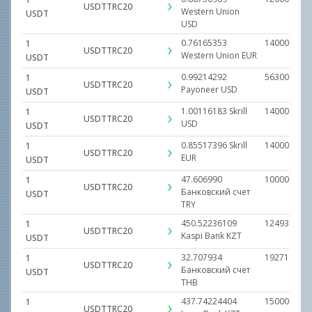
USDTTRC20
Western Uniоn
USDT
USD
0.76165353
14000.0000
1
USDTTRC20
Western Uniоn
EUR
USDT
0.99214292
56300.0000
1
USDTTRC20
Payoneer
USD
USDT
1.00116183
Skrill
14000.0000
1
USDTTRC20
USD
USDT
0.85517396
Skrill
14000.0000
1
USDTTRC20
EUR
USDT
47.606990
1000000.00
1
USDTTRC20
Банковский счет
USDT
TRY
450.52236109
12493077.2
1
USDTTRC20
Kaspi Bank
KZT
USDT
32.707934
19271840.2
1
USDTTRC20
Банковский счет
USDT
THB
437.74224404
15000000.0
1
USDTTRC20