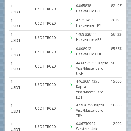
0.865838
821067.723
1
USDTTRC20
Наличные
EUR
USDT
47.713412
26356682.0
1
USDTTRC20
Наличные
TRY
USDT
1498.329111
591336932.
1
USDTTRC20
Наличные
ARS
USDT
0.808942
858633.000
1
USDTTRC20
Наличные
CHF
USDT
44.60921211
Карта
500000.000
1
USDTTRC20
Visa/MasterCard
USDT
UAH
446.30914359
15000000.0
1
USDTTRC20
Карта
USDT
Visa/MasterCard
KZT
47.926755
Карта
1000000.00
1
USDTTRC20
Visa/MasterCard
USDT
TRY
0.86750969
12000.0000
1
USDTTRC20
Western Uniоn
USDT