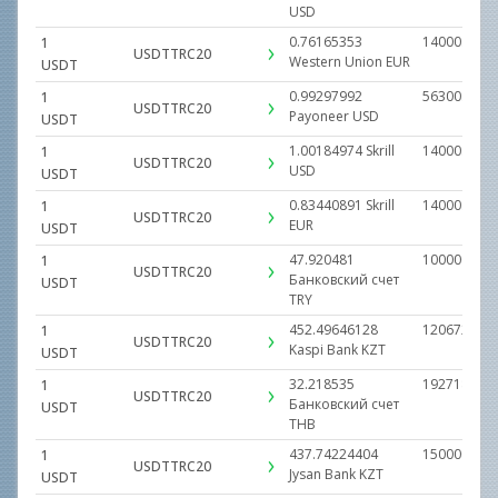
USD
0.76165353
14000.0000
1
USDTTRC20
Western Uniоn
EUR
USDT
0.99297992
56300.0000
1
USDTTRC20
Payoneer
USD
USDT
1.00184974
Skrill
14000.0000
1
USDTTRC20
USD
USDT
0.83440891
Skrill
14000.0000
1
USDTTRC20
EUR
USDT
47.920481
1000000.00
1
USDTTRC20
Банковский счет
USDT
TRY
452.49646128
12067278.0
1
USDTTRC20
Kaspi Bank
KZT
USDT
32.218535
19271840.2
1
USDTTRC20
Банковский счет
USDT
THB
437.74224404
15000000.0
1
USDTTRC20
Jysan Bank
KZT
USDT