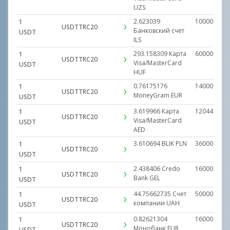
UZS
2.623039
1000000.00
1
USDTTRC20
Банковский счет
USDT
ILS
293.158309
Карта
600000.000
1
USDTTRC20
Visa/MasterCard
USDT
HUF
0.76175176
14000.0000
1
USDTTRC20
MoneyGram
EUR
USDT
3.619966
Карта
1204438.19
1
USDTTRC20
Visa/MasterCard
USDT
AED
3.610694
BLIK
PLN
360000.000
1
USDTTRC20
USDT
2.438406
Credo
160000.000
1
USDTTRC20
Bank
GEL
USDT
44.75662735
Счет
500000.000
1
USDTTRC20
компании
UAH
USDT
0.82621304
160000.000
1
USDTTRC20
Монобанк
EUR
USDT