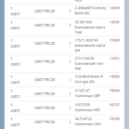
NZD
2.43840679
Liberty
160000.000
1
USDTTRC20
Bank
GEL
USDT
32.057442
19305297.2
1
USDTTRC20
Банковская карта
USDT
THB
17571.926749
1590000000
1
USDTTRC20
Банковская карта
USDT
IDR
270.126328
12415252.0
1
USDTTRC20
Банковский счет
USDT
PKR
2.554826
Bank of
160000.000
1
USDTTRC20
Georgia
GEL
USDT
0.742147
765863.000
1
USDTTRC20
Наличные
GBP
USDT
3.672239
3672500.00
1
USDTTRC20
Наличные
AED
USDT
44.754722
29760000.0
1
USDTTRC20
Наличные
UAH
USDT