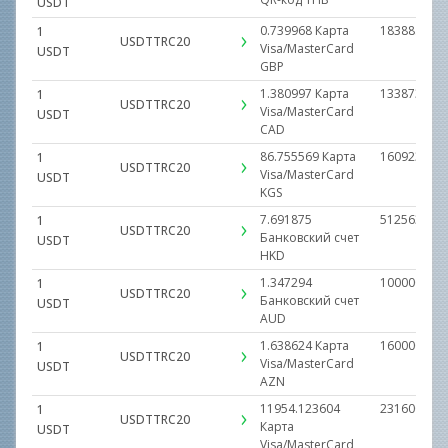
USDT
0.739968
Карта
18388.2775
1
USDTTRC20
Visa/MasterCard
USDT
GBP
1.380997
Карта
1338734.09
1
USDTTRC20
Visa/MasterCard
USDT
CAD
86.755569
Карта
1609231.80
1
USDTTRC20
Visa/MasterCard
USDT
KGS
7.691875
512563.000
1
USDTTRC20
Банковский счет
USDT
HKD
1.347294
1000000.00
1
USDTTRC20
Банковский счет
USDT
AUD
1.638624
Карта
160000.000
1
USDTTRC20
Visa/MasterCard
USDT
AZN
11954.123604
231600000.
1
USDTTRC20
Карта
USDT
Visa/MasterCard