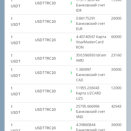
1
USDTTRC20
Банковский счет
USDT
IDR
0.86175291
260000.000
1
USDTTRC20
Банковский счет
USDT
EUR
4.40740567
Карта
600000.000
1
USDTTRC20
Visa/MasterCard
USDT
RON
350.586930
Idram
23160000.0
1
USDTTRC20
AMD
USDT
1.380997
300000.000
1
USDTTRC20
Банковский счет
USDT
CAD
11955.236043
1200000000
1
USDTTRC20
Карта UZCARD
USDT
UZS
25795.666996
429435567.
1
USDTTRC20
Банковский счет
USDT
VND
4.39860844
3600000.00
1
USDTTRC20
Банковский счет
USDT