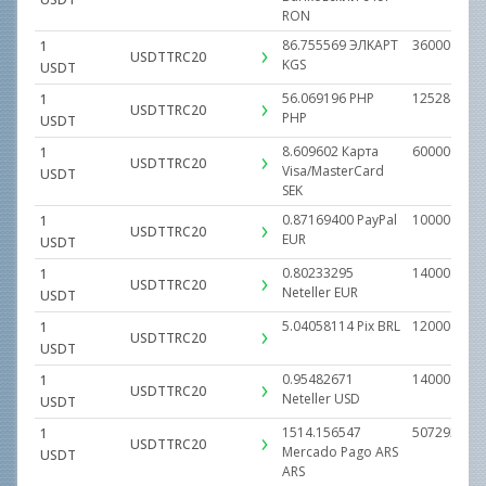
RON
86.755569
ЭЛKAPT
3600000.00
1
USDTTRC20
KGS
USDT
56.069196
PHP
1252811.00
1
USDTTRC20
PHP
USDT
8.609602
Карта
600000.000
1
USDTTRC20
Visa/MasterCard
USDT
SEK
0.87169400
PayPal
100000.000
1
USDTTRC20
EUR
USDT
0.80233295
14000.0000
1
USDTTRC20
Neteller
EUR
USDT
5.04058114
Pix
BRL
1200000.00
1
USDTTRC20
USDT
0.95482671
14000.0000
1
USDTTRC20
Neteller
USD
USDT
1514.156547
5072939.00
1
USDTTRC20
Mercado Pago ARS
USDT
ARS