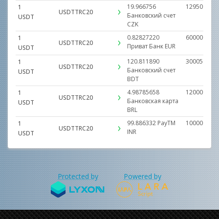
19.966756
129509.000
1
USDTTRC20
Банковский счет
USDT
CZK
0.82827220
600000.000
1
USDTTRC20
Приват Банк
EUR
USDT
120.811890
3000500.00
1
USDTTRC20
Банковский счет
USDT
BDT
4.98785658
1200000.00
1
USDTTRC20
Банковская карта
USDT
BRL
99.886332
PayTM
10000000.0
1
USDTTRC20
INR
USDT
Protected by
Powered by