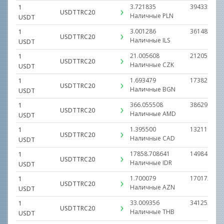
3.721835
3943350.00
1
USDTTRC20
Наличные
PLN
USDT
3.001286
3614858.00
1
USDTTRC20
Наличные
ILS
USDT
21.005608
21205679.0
1
USDTTRC20
Наличные
CZK
USDT
1.693479
1738213.00
1
USDTTRC20
Наличные
BGN
USDT
366.055508
386290423.
1
USDTTRC20
Наличные
AMD
USDT
1.395500
1321160.00
1
USDTTRC20
Наличные
CAD
USDT
17858.708641
1498490629
1
USDTTRC20
Наличные
IDR
USDT
1.700079
1701724.00
1
USDTTRC20
Наличные
AZN
USDT
33.009356
34125225.0
1
USDTTRC20
Наличные
THB
USDT