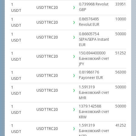
0.739968
Revolut
339513.729
1
USDTTRC20
GBP
USDT
0.86576495
100000.000
1
USDTTRC20
Revolut
EUR
USDT
0.86605754
50000.0000
1
USDTTRC20
SEPA/SEPA Instant
USDT
EUR
150.694400000
5125218.00
1
USDTTRC20
Банковский счет
USDT
JPY
0.81986176
56300.0000
1
USDTTRC20
Payoneer
EUR
USDT
1.591319
500000.000
1
USDTTRC20
Банковский счет
USDT
MYR
1379.142588
50000000.0
1
USDTTRC20
Банковский счет
USDT
KRW
1.591319
412521.000
1
USDTTRC20
Банковский счет
USDT