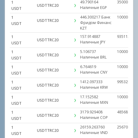
49.790164
35000000.0
1
USDTTRC20
Наличные
EGP
USDT
446.300217
Банк
10000000.0
1
USDTTRC20
Фридом Финанс
USDT
KZT
157.914887
93511357.0
1
USDTTRC20
Наличные
JPY
USDT
5.106737
1000000.00
1
USDTTRC20
Наличные
BRL
USDT
6.764619
1000000.00
1
USDTTRC20
Наличные
CNY
USDT
1412.097333
9953251511
1
USDTTRC20
Наличные
KRW
USDT
17.152582
1000000.00
1
USDTTRC20
Наличные
MXN
USDT
3179.929408
48568135.0
1
USDTTRC20
Наличные
COP
USDT
26159.263760
2567000000
1
USDTTRC20
Наличные
VND
USDT