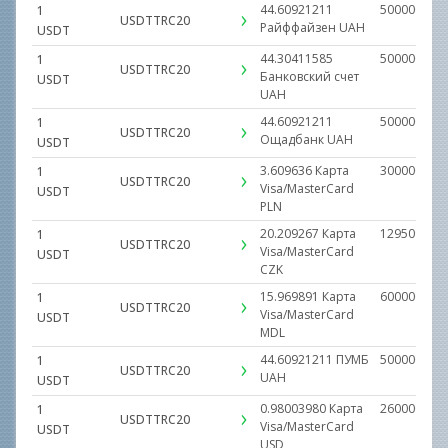
44.60921211
500000.000
1
USDTTRC20
Райффайзен
UAH
USDT
44.30411585
500000.000
1
USDTTRC20
Банковский счет
USDT
UAH
44.60921211
500000.000
1
USDTTRC20
Ощадбанк
UAH
USDT
3.609636
Карта
300000.000
1
USDTTRC20
Visa/MasterCard
USDT
PLN
20.209267
Карта
129509.000
1
USDTTRC20
Visa/MasterCard
USDT
CZK
15.969891
Карта
600000.000
1
USDTTRC20
Visa/MasterCard
USDT
MDL
44.60921211
ПУМБ
500000.000
1
USDTTRC20
UAH
USDT
0.98003980
Карта
260000.000
1
USDTTRC20
Visa/MasterCard
USDT
USD