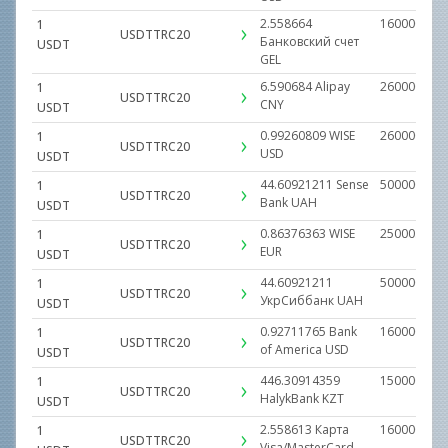
2.558664
160000.000
1
USDTTRC20
Банковский счет
USDT
GEL
6.590684
Alipay
260000.000
1
USDTTRC20
CNY
USDT
0.99260809
WISE
260000.000
1
USDTTRC20
USD
USDT
44.60921211
Sense
500000.000
1
USDTTRC20
Bank
UAH
USDT
0.86376363
WISE
25000.0000
1
USDTTRC20
EUR
USDT
44.60921211
500000.000
1
USDTTRC20
УкрСиббанк
UAH
USDT
0.92711765
Bank
160000.000
1
USDTTRC20
of America
USD
USDT
446.30914359
15000000.0
1
USDTTRC20
HalykBank
KZT
USDT
2.558613
Карта
160000.000
1
USDTTRC20
Visa/MasterCard