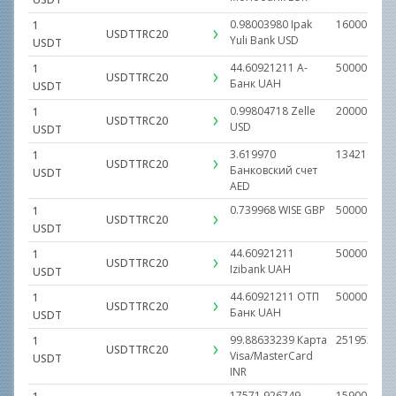
0.98003980
Ipak
160000.000
1
USDTTRC20
Yuli Bank
USD
USDT
44.60921211
А-
500000.000
1
USDTTRC20
Банк
UAH
USDT
0.99804718
Zelle
20000.0000
1
USDTTRC20
USD
USDT
3.619970
1342100.05
1
USDTTRC20
Банковский счет
USDT
AED
0.739968
WISE
GBP
50000.0000
1
USDTTRC20
USDT
44.60921211
500000.000
1
USDTTRC20
Izibank
UAH
USDT
44.60921211
ОТП
500000.000
1
USDTTRC20
Банк
UAH
USDT
99.88633239
Карта
25195300.0
1
USDTTRC20
Visa/MasterCard
USDT
INR
17571.926749
1590000000