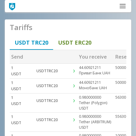
Tariffs
USDT TRC20
USDT ERC20
Send
You receive
Reserve
44.60921211
500000.000
1
USDTTRC20
Приват Банк
UAH
USDT
44.60921211
500000.000
1
USDTTRC20
Монобанк
UAH
USDT
0.980000000
56300.0000
1
USDTTRC20
Tether (Polygon)
USDT
USDT
0.980000000
556300.000
1
USDTTRC20
Tether (ARBITRUM)
USDT
USDT
0.980000000
100000.000
1