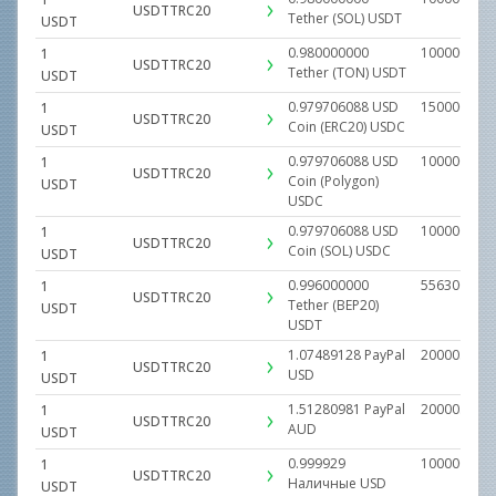
USDTTRC20
Tether (SOL)
USDT
USDT
0.980000000
100000.000
1
USDTTRC20
Tether (TON)
USDT
USDT
0.979706088
USD
150000.000
1
USDTTRC20
Coin (ERC20)
USDC
USDT
0.979706088
USD
100000.000
1
USDTTRC20
Coin (Polygon)
USDT
USDC
0.979706088
USD
100000.000
1
USDTTRC20
Coin (SOL)
USDC
USDT
0.996000000
556300.000
1
USDTTRC20
Tether (BEP20)
USDT
USDT
1.07489128
PayPal
20000.0000
1
USDTTRC20
USD
USDT
1.51280981
PayPal
20000.0000
1
USDTTRC20
AUD
USDT
0.999929
1000000.00
1
USDTTRC20
Наличные
USD
USDT