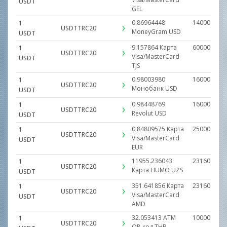
USDT
GEL
0.86964448
14000.0000
1
USDTTRC20
MoneyGram
USD
USDT
9.157864
Карта
600000.000
1
USDTTRC20
Visa/MasterCard
USDT
TJS
0.98003980
160000.000
1
USDTTRC20
Монобанк
USD
USDT
0.98448769
160000.000
1
USDTTRC20
Revolut
USD
USDT
0.84809575
Карта
25000.0000
1
USDTTRC20
Visa/MasterCard
USDT
EUR
11955.236043
231600000.
1
USDTTRC20
Карта HUMO
UZS
USDT
351.641856
Карта
23160000.0
1
USDTTRC20
Visa/MasterCard
USDT
AMD
32.053413
ATM
1000000.00
1
USDTTRC20
QR-код
THB