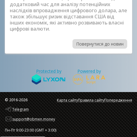
додатковий час для аналізу потенційних
наслідків впровадження цифрового долара, але
також збільшує ризик відставання США від
інших економік, які активно розвивають власні
цифрові валюти.
Повернутися до новин
Protected by
Powered by
© 2016-2026
Карта сайту
Правила сайту
Попередження
Telegram
support@obmen.money
Пн-Пт 9:00-23:00 (GMT + 3:00)