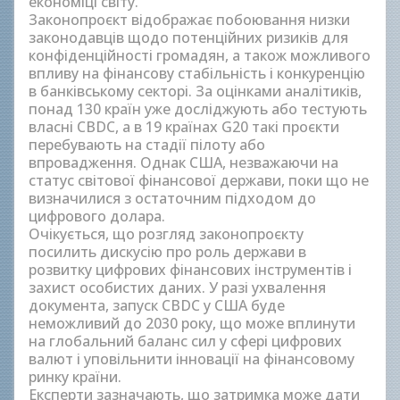
економіці світу.
Законопроєкт відображає побоювання низки
законодавців щодо потенційних ризиків для
конфіденційності громадян, а також можливого
впливу на фінансову стабільність і конкуренцію
в банківському секторі. За оцінками аналітиків,
понад 130 країн уже досліджують або тестують
власні CBDC, а в 19 країнах G20 такі проєкти
перебувають на стадії пілоту або
впровадження. Однак США, незважаючи на
статус світової фінансової держави, поки що не
визначилися з остаточним підходом до
цифрового долара.
Очікується, що розгляд законопроєкту
посилить дискусію про роль держави в
розвитку цифрових фінансових інструментів і
захист особистих даних. У разі ухвалення
документа, запуск CBDC у США буде
неможливий до 2030 року, що може вплинути
на глобальний баланс сил у сфері цифрових
валют і уповільнити інновації на фінансовому
ринку країни.
Експерти зазначають, що затримка може дати